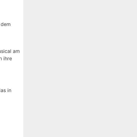
t dem
usical am
h ihre
as in