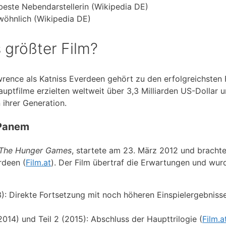
beste Nebendarstellerin (Wikipedia DE)
wöhnlich (Wikipedia DE)
 größter Film?
ence als Katniss Everdeen gehört zu den erfolgreichsten 
auptfilme erzielten weltweit über 3,3 Milliarden US-Dollar 
 ihrer Generation.
 Panem
 The Hunger Games
, startete am 23. März 2012 und bracht
rdeen (
Film.at
). Der Film übertraf die Erwartungen und wur
): Direkte Fortsetzung mit noch höheren Einspielergebniss
014) und Teil 2 (2015): Abschluss der Haupttrilogie (
Film.a