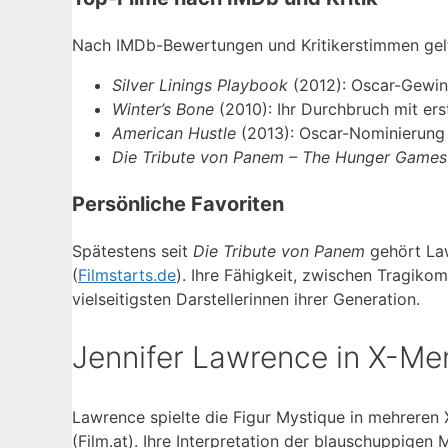
Nach IMDb-Bewertungen und Kritikerstimmen gelte
Silver Linings Playbook
(2012): Oscar-Gewin
Winter’s Bone
(2010): Ihr Durchbruch mit er
American Hustle
(2013): Oscar-Nominierung a
Die Tribute von Panem – The Hunger Games
Persönliche Favoriten
Spätestens seit
Die Tribute von Panem
gehört Law
(
Filmstarts.de
). Ihre Fähigkeit, zwischen Tragiko
vielseitigsten Darstellerinnen ihrer Generation.
Jennifer Lawrence in X-Me
Lawrence spielte die Figur Mystique in mehreren
(Film.at). Ihre Interpretation der blauschuppigen