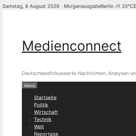
Samstag, 8 August 2026 ·
Morgenausgabe
Berlin ⛅ 20°C
Zum
Inhalt
springen
Medienconnect
Deutschlandfokussierte Nachrichten, Analysen un
Menü
Startseite
Politik
Wirtschaft
Technik
Welt
Reportage