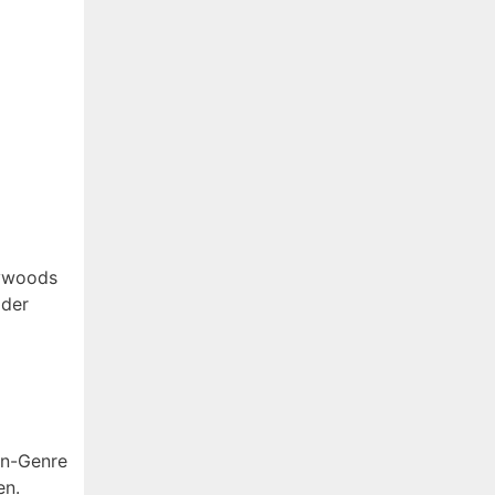
lywoods
 der
en-Genre
en.