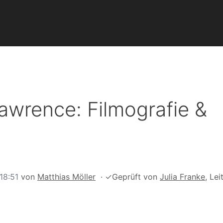
Lawrence: Filmografie &
18:51
von
Matthias Möller
·
✓
Geprüft von
Julia Franke
, Lei