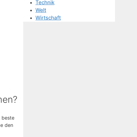
Technik
Welt
Wirtschaft
men?
s beste
gte den