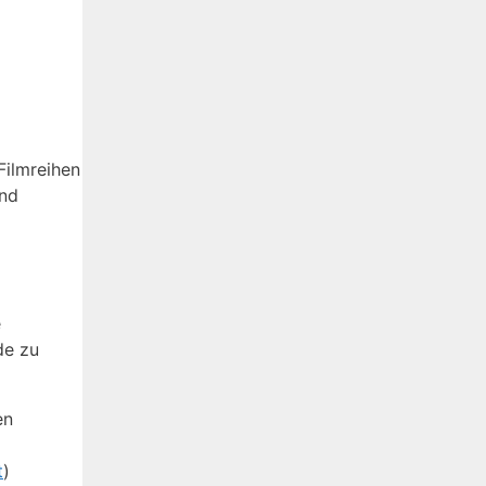
Filmreihen
und
e
de zu
en
t
)