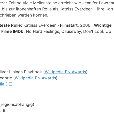
zer Zeit so viele Meilensteine erreicht wie Jennifer Lawren
is zur ikonenhaften Rolle als Katniss Everdeen – ihre Karri
eschrieben werden können.
este Rolle:
Katniss Everdeen ·
Filmstart:
2006 ·
Wichtige
 Filme IMDb:
No Hard Feelings, Causeway, Don’t Look Up
ilver Linings Playbook (
Wikipedia EN Awards
)
egorie (
Wikipedia EN Awards
)
dia DE
)
 (regionsabhängig)
p 9